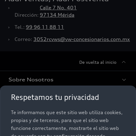
›
Calle 7 No. 401
Dirección:
97134 Mérida
›
Tel.:
99 96 11 88 11
›
Correo:
3052rcvws@vw-concesionarios.com.mx
De vuelta al inicio
Sobre Nosotros
Respetamos tu privacidad
Promociones
Conócenos
Te informamos que este sitio web utiliza cookies,
Postventa
Nuestras Promociones
propias y de terceros, para que el sitio web
funcione correctamente, mostrarte el sitio web
Autos Nuevos
Audi Aftersales