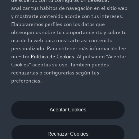
de acuerdo con tu configuración deseada,
analizar tus hábitos de navegación en el sitio web
Seminuevos
Quiero un Audi nuevo
y mostrarte contenido acorde con tus intereses.
Elaboraremos perfiles con los datos que
Contacto
obtengamos sobre tu comportamiento y sobre tu
Audi Certified :plus
uso de la web para mostrarte así contenido
personalizado. Para obtener más información lee
Contáctanos
nuestra
Política de Cookies
. Al pulsar en “Aceptar
Citas de servicio
Cookies” aceptas su uso. También puedes
rechazarlas o configurarlas según tus
Información de vehículo nuevo
preferencias.
©2025 Audi de México división de Volkswagen de
México S.A. de C.V. Todos los derechos reservados.
Utilizamos cookies para mejorar nuestro sitio
web y tu experiencia en línea. Al continuar
Aceptar Cookies
navegando en este sitio web, aceptas el uso de
cookies.
Términos y Condiciones
Aviso de privacidad
Rechazar Cookies